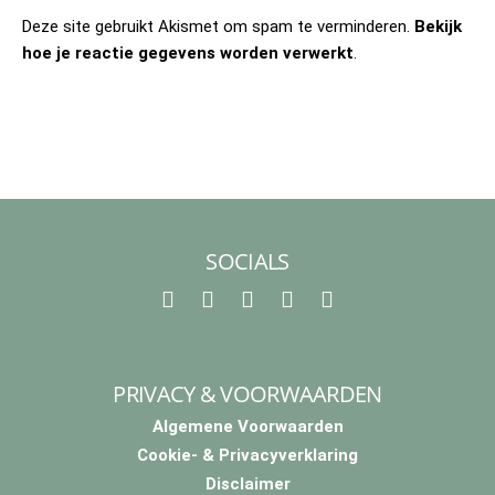
Deze site gebruikt Akismet om spam te verminderen.
Bekijk
hoe je reactie gegevens worden verwerkt
.
SOCIALS
F
I
T
P
Y
a
n
i
i
o
c
s
k
n
u
e
t
t
t
t
PRIVACY & VOORWAARDEN
b
a
o
e
u
o
g
k
r
b
Algemene Voorwaarden
o
r
e
e
Cookie- & Privacyverklaring
k
a
s
m
t
Disclaimer