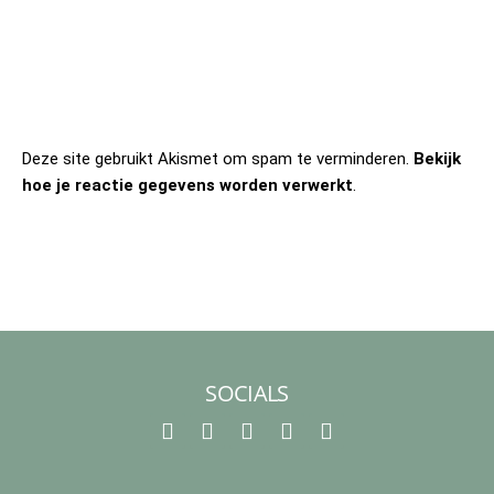
Deze site gebruikt Akismet om spam te verminderen.
Bekijk
hoe je reactie gegevens worden verwerkt
.
SOCIALS
F
I
T
P
Y
a
n
i
i
o
c
s
k
n
u