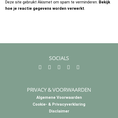
Deze site gebruikt Akismet om spam te verminderen.
Bekijk
hoe je reactie gegevens worden verwerkt
.
SOCIALS
F
I
T
P
Y
a
n
i
i
o
c
s
k
n
u
e
t
t
t
t
PRIVACY & VOORWAARDEN
b
a
o
e
u
o
g
k
r
b
Algemene Voorwaarden
o
r
e
e
Cookie- & Privacyverklaring
k
a
s
m
t
Disclaimer