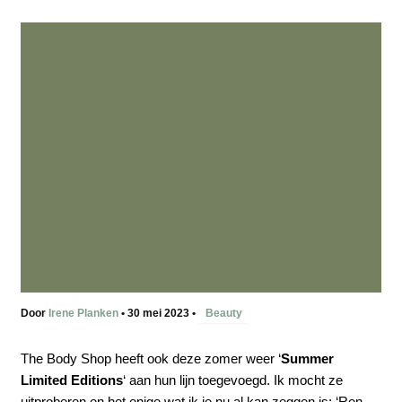
Door
Irene Planken
•
30 mei 2023
•
Beauty
The Body Shop heeft ook deze zomer weer ‘
Summer
Limited Editions
‘ aan hun lijn toegevoegd. Ik mocht ze
uitproberen en het enige wat ik je nu al kan zeggen is: ‘Ren