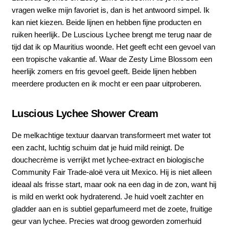
vragen welke mijn favoriet is, dan is het antwoord simpel. Ik
kan niet kiezen. Beide lijnen en hebben fijne producten en
ruiken heerlijk. De Luscious Lychee brengt me terug naar de
tijd dat ik op Mauritius woonde. Het geeft echt een gevoel van
een tropische vakantie af. Waar de Zesty Lime Blossom een
heerlijk zomers en fris gevoel geeft. Beide lijnen hebben
meerdere producten en ik mocht er een paar uitproberen.
Luscious Lychee Shower Cream
De melkachtige textuur daarvan transformeert met water tot
een zacht, luchtig schuim dat je huid mild reinigt. De
douchecrème is verrijkt met lychee-extract en biologische
Community Fair Trade-aloë vera uit Mexico. Hij is niet alleen
ideaal als frisse start, maar ook na een dag in de zon, want hij
is mild en werkt ook hydraterend. Je huid voelt zachter en
gladder aan en is subtiel geparfumeerd met de zoete, fruitige
geur van lychee. Precies wat droog geworden zomerhuid